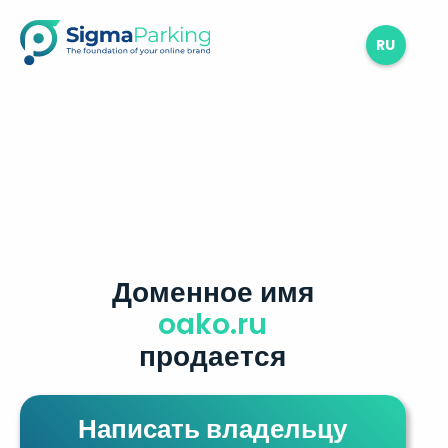
RU
Доменное имя
oako.ru
продается
Написать владельцу